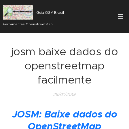
Guia OSM Brasil
Ferramentas OpenstreetMap
josm baixe dados do
openstreetmap
facilmente
29/01/2019
JOSM: Baixe dados do
OpenStreetMap