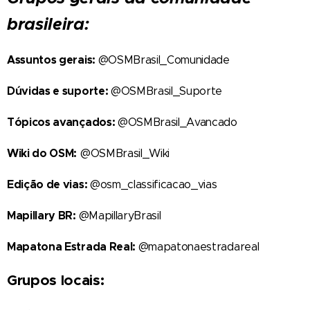
brasileira:
Assuntos gerais:
@OSMBrasil_Comunidade
Dúvidas e suporte:
@OSMBrasil_Suporte
Tópicos avançados:
@OSMBrasil_Avancado
Wiki do OSM:
@OSMBrasil_Wiki
Edição de vias:
@osm_classificacao_vias
Mapillary BR:
@MapillaryBrasil
Mapatona Estrada Real:
@mapatonaestradareal
Grupos locais: