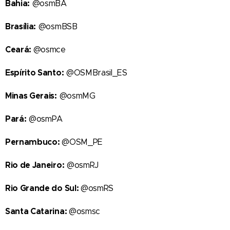
Bahia:
@osmBA
Brasília:
@osmBSB
Ceará:
@osmce
Espírito Santo:
@OSMBrasil_ES
Minas Gerais:
@osmMG
Pará:
@osmPA
Pernambuco:
@OSM_PE
Rio de Janeiro:
@osmRJ
Rio Grande do Sul:
@osmRS
Santa Catarina:
@osmsc