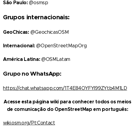
São Paulo:
@osmsp
Grupos internacionais:
GeoChicas:
@GeochicasOSM
Internacional:
@OpenStreetMapOrg
América Latina:
@OSMLatam
Grupo no WhatsApp:
https://chat.whatsapp.com/1T4E84OYFYI99ZYtb4M1LD
Acesse esta página wiki para conhecer todos os meios
de comunicação do OpenStreetMap em português:
wiki.osm.org/Pt:Contact